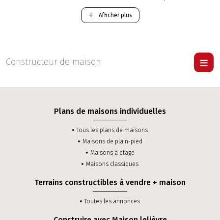
Mayenne.
Afficher plus
-
Construction d'une maison Traditionnelle RT 2012
.
-
Construction d'une maison Contemporaine RT 2012
.
Pour visiter une maison Lelièvre
cliquer ici
.
Constructeur de maison
Plans de maisons individuelles
Tous les plans de maisons
Maisons de plain-pied
Maisons à étage
Maisons classiques
Terrains constructibles à vendre + maison
Toutes les annonces
Construire avec Maison lelièvre