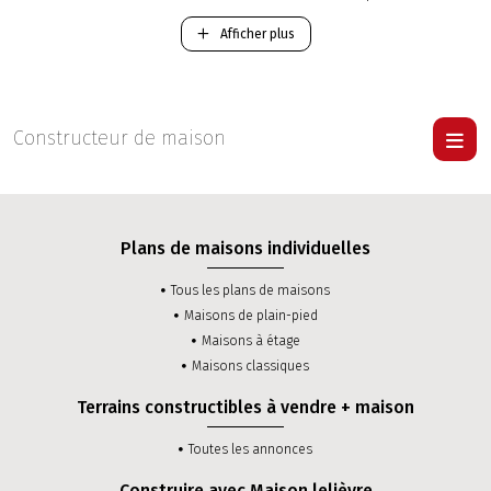
Mayenne.
Afficher plus
-
Construction d'une maison Traditionnelle RT 2012
.
-
Construction d'une maison Contemporaine RT 2012
.
Pour visiter une maison Lelièvre
cliquer ici
.
Constructeur de maison
Plans de maisons individuelles
Tous les plans de maisons
Maisons de plain-pied
Maisons à étage
Maisons classiques
Terrains constructibles à vendre + maison
Toutes les annonces
Construire avec Maison lelièvre