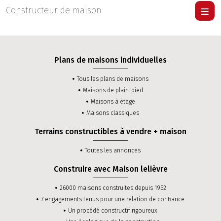
Pour visiter une maison Lelièvre
cliquer ici
.
Constructeur de maison
Plans de maisons individuelles
Tous les plans de maisons
Maisons de plain-pied
Maisons à étage
Maisons classiques
Terrains constructibles à vendre + maison
Toutes les annonces
Construire avec Maison lelièvre
26000 maisons construites depuis 1952
7 engagements tenus pour une relation de confiance
Un procédé constructif rigoureux