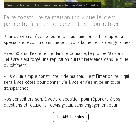
Exemple de construction maison neuve à Rouvray-Saint-Florentin
Faire construire sa maison individuelle, c’est
permettre à un projet de vie de se concrétiser.
Pour que votre rêve ne tourne pas au cauchemar, faire appel à un
spécialiste reconnu constitue pour vous la meilleure des garanties.
Avec 60 ans d’expérience dans le domaine, le groupe Maisons
Lelièvre s’est forgé une réputation qui fait référence dans le milieu
du bâtiment.
Plus qu’un simple
constructeur de maison
, il est l’interlocuteur qui
sera à vos côtés pour donner vie à vos envies et ce en toute
transparence.
Nos conseillers sont à votre disposition pour répondre à vos
questions et réaliser un devis gratuit sans engagement pour
l’édification de votre future maison neuve dans le département Eure-
et-Loir.
Afficher plus
-
Construction d'une maison Traditionnelle RT 2012
.
-
Construction d'une maison Contemporaine RT 2012
.