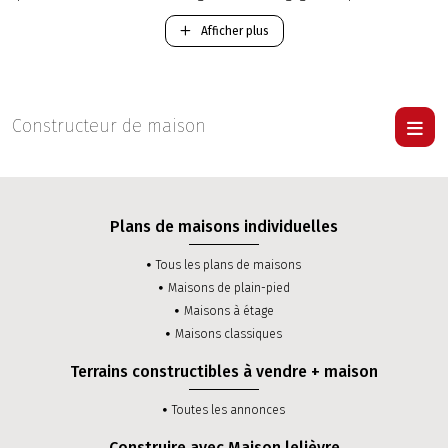
l’édification de votre future maison neuve dans le département
Maine-et-Loire.
Afficher plus
-
Construction d'une maison Traditionnelle RT 2012
.
-
Construction d'une maison Contemporaine RT 2012
.
Pour visiter une maison Lelièvre
cliquer ici
.
Constructeur de maison
Plans de maisons individuelles
Tous les plans de maisons
Maisons de plain-pied
Maisons à étage
Maisons classiques
Terrains constructibles à vendre + maison
Toutes les annonces
Construire avec Maison lelièvre