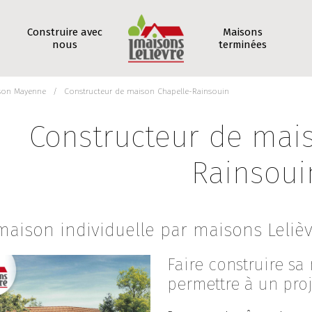
Construire avec
Maisons
nous
terminées
son Mayenne
Constructeur de maison Chapelle-Rainsouin
Constructeur de mai
Rainsoui
maison individuelle par maisons Leliè
Faire construire sa 
permettre à un proj