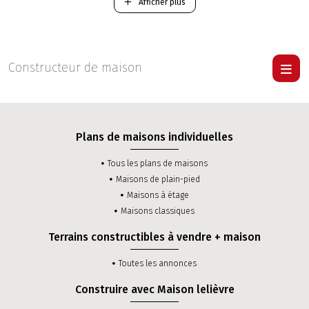
Seine-et-Marne.
Afficher plus
-
Construction d'une maison Traditionnelle RT 2012
.
-
Construction d'une maison Contemporaine RT 2012
.
Pour visiter une maison Lelièvre
cliquer ici
.
Constructeur de maison
Plans de maisons individuelles
Tous les plans de maisons
Maisons de plain-pied
Maisons à étage
Maisons classiques
Terrains constructibles à vendre + maison
Toutes les annonces
Construire avec Maison lelièvre