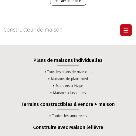
et-Cher.
Afficher plus
-
Construction d'une maison Traditionnelle RT 2012
.
-
Construction d'une maison Contemporaine RT 2012
.
Pour visiter une maison Lelièvre
cliquer ici
.
Constructeur de maison
Plans de maisons individuelles
Tous les plans de maisons
Maisons de plain-pied
Maisons à étage
Maisons classiques
Terrains constructibles à vendre + maison
Toutes les annonces
Construire avec Maison lelièvre