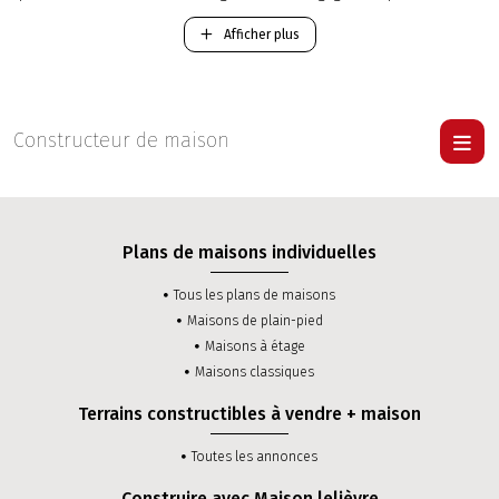
l’édification de votre future maison neuve dans le département Val-
d'Oise.
Afficher plus
-
Construction d'une maison Traditionnelle RT 2012
.
-
Construction d'une maison Contemporaine RT 2012
.
Pour visiter une maison Lelièvre
cliquer ici
.
Constructeur de maison
Plans de maisons individuelles
Tous les plans de maisons
Maisons de plain-pied
Maisons à étage
Maisons classiques
Terrains constructibles à vendre + maison
Toutes les annonces
Construire avec Maison lelièvre