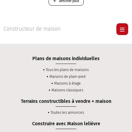
-
Construction d'une maison Traditionnelle RT 2012
.
Afficher plus
-
Construction d'une maison Contemporaine RT 2012
.
Pour visiter une maison Lelièvre
cliquer ici
.
Constructeur de maison
Plans de maisons individuelles
Tous les plans de maisons
Maisons de plain-pied
Maisons à étage
Maisons classiques
Terrains constructibles à vendre + maison
Toutes les annonces
Construire avec Maison lelièvre