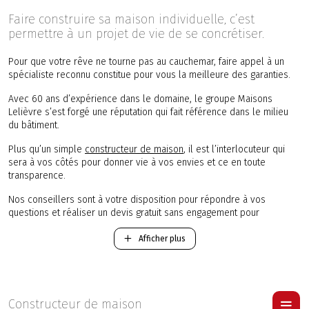
Faire construire sa maison individuelle, c’est
permettre à un projet de vie de se concrétiser.
Pour que votre rêve ne tourne pas au cauchemar, faire appel à un
spécialiste reconnu constitue pour vous la meilleure des garanties.
Avec 60 ans d’expérience dans le domaine, le groupe Maisons
Lelièvre s’est forgé une réputation qui fait référence dans le milieu
du bâtiment.
Plus qu’un simple
constructeur de maison
, il est l’interlocuteur qui
sera à vos côtés pour donner vie à vos envies et ce en toute
transparence.
Nos conseillers sont à votre disposition pour répondre à vos
questions et réaliser un devis gratuit sans engagement pour
l’édification de votre future maison neuve dans le département Eure-
et-Loir.
Afficher plus
-
Construction d'une maison Traditionnelle RT 2012
.
-
Construction d'une maison Contemporaine RT 2012
.
Pour visiter une maison Lelièvre
cliquer ici
.
Constructeur de maison