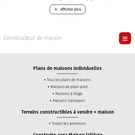
l’édification de votre future maison neuve dans le département
Maine-et-Loire.
Afficher plus
-
Construction d'une maison Traditionnelle RT 2012
.
-
Construction d'une maison Contemporaine RT 2012
.
Pour visiter une maison Lelièvre
cliquer ici
.
Constructeur de maison
Plans de maisons individuelles
Tous les plans de maisons
Maisons de plain-pied
Maisons à étage
Maisons classiques
Terrains constructibles à vendre + maison
Toutes les annonces
Construire avec Maison lelièvre