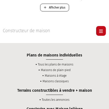
Mayenne.
Afficher plus
-
Construction d'une maison Traditionnelle RT 2012
.
-
Construction d'une maison Contemporaine RT 2012
.
Pour visiter une maison Lelièvre
cliquer ici
.
Constructeur de maison
Plans de maisons individuelles
Tous les plans de maisons
Maisons de plain-pied
Maisons à étage
Maisons classiques
Terrains constructibles à vendre + maison
Toutes les annonces
Construire avec Maison lelièvre