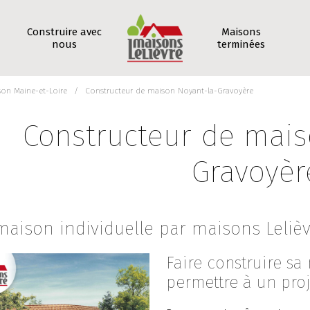
Construire avec
Maisons
nous
terminées
son Maine-et-Loire
Constructeur de maison Noyant-la-Gravoyère
Constructeur de mais
Gravoyèr
maison individuelle par maisons Leliè
Faire construire sa 
permettre à un proj